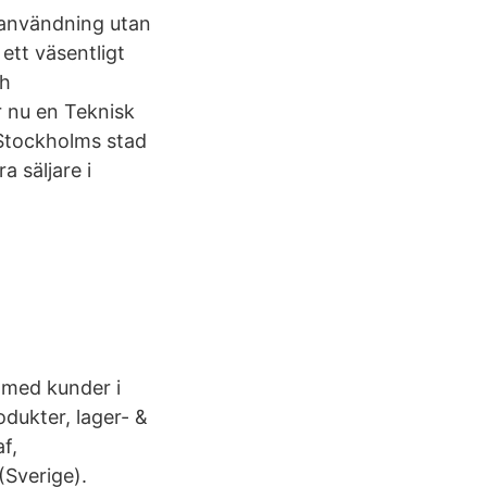
ianvändning utan
 ett väsentligt
ch
 nu en Teknisk
Stockholms stad
a säljare i
 med kunder i
odukter, lager- &
f,
(Sverige).