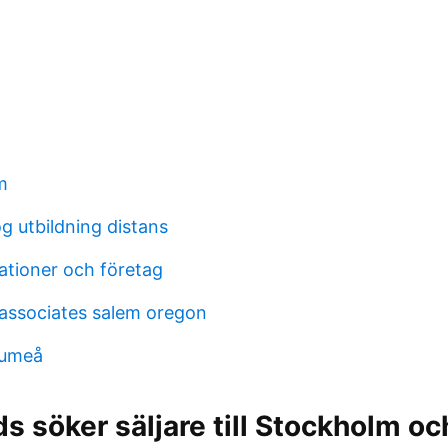
m
g utbildning distans
ationer och företag
associates salem oregon
 umeå
s söker säljare till Stockholm o