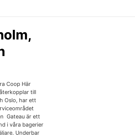
holm,
n
tora Coop Här
återkopplar till
h Oslo, har ett
erviceområdet
en Gateau är ett
d i våra bagerier
äljare. Underbar