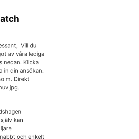
Match
essant, Vill du
ot av våra lediga
s nedan. Klicka
a in din ansökan.
holm. Direkt
uv.jpg.
tadshagen
själv kan
ljare
snabbt och enkelt