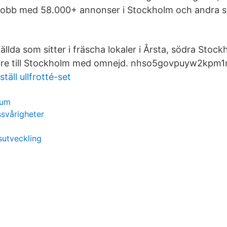
tt jobb med 58.000+ annonser i Stockholm och andra st
tällda som sitter i fräscha lokaler i Årsta, södra Stock
jare till Stockholm med omnejd. nhso5govpuyw2kpm1n
äll ullfrotté-set
rum
ssvårigheter
sutveckling