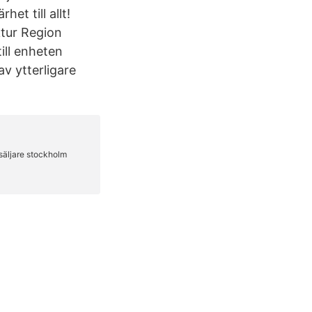
et till allt!
ktur Region
ill enheten
v ytterligare