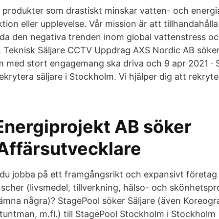
r produkter som drastiskt minskar vatten- och energ
tion eller upplevelse. Vår mission är att tillhandahålla
vända den negativa trenden inom global vattenstress o
. Teknisk Säljare CCTV Uppdrag AXS Nordic AB söker
m med stort engagemang ska driva och 9 apr 2021 · 
krytera säljare i Stockholm. Vi hjälper dig att rekryter
Energiprojekt AB söker
/Affärsutvecklare
l du jobba på ett framgångsrikt och expansivt företag
cher (livsmedel, tillverkning, hälso- och skönhetspr
 nämna några)? StagePool söker Säljare (även Koreogra
tuntman, m.fl.) till StagePool Stockholm i Stockholm 