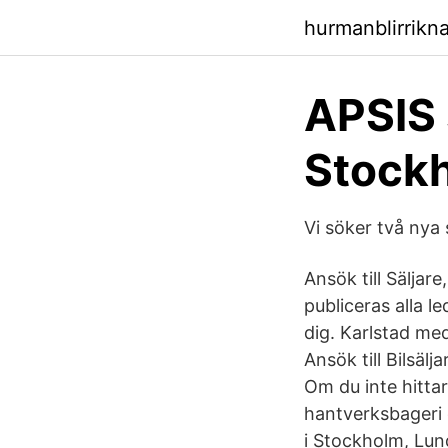
hurmanblirrik
APSIS 
Stockh
Vi söker två nya
Ansök till Säljar
publiceras alla le
dig. Karlstad me
Ansök till Bilsä
Om du inte hitta
hantverksbageri 
i Stockholm, Lun