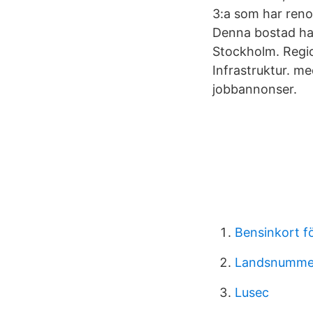
3:a som har renov
Denna bostad har
Stockholm. Regio
Infrastruktur. m
jobbannonser.
Bensinkort fö
Landsnumme
Lusec