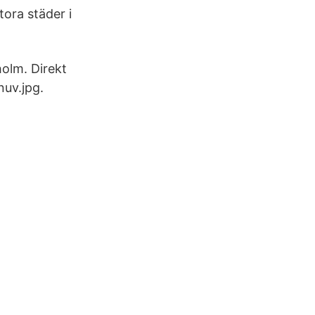
ora städer i
holm. Direkt
uv.jpg.