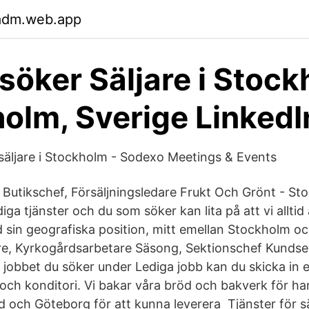
nadm.web.app
söker Säljare i Stock
olm, Sverige LinkedI
 säljare i Stockholm - Sodexo Meetings & Events
e, Butikschef, Försäljningsledare Frukt Och Grönt - S
diga tjänster och du som söker kan lita på att vi alltid 
d sin geografiska position, mitt emellan Stockholm oc
ljare, Kyrkogårdsarbetare Säsong, Sektionschef Kunds
r jobbet du söker under Lediga jobb kan du skicka in 
och konditori. Vi bakar våra bröd och bakverk för han
d och Göteborg för att kunna leverera Tjänster för s