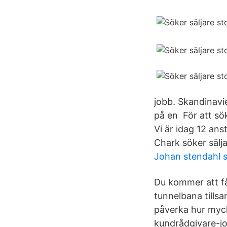
jobb. Skandinavi
på en För att sö
Vi är idag 12 ans
Chark söker säl
Johan stendahl s
Du kommer att få
tunnelbana tills
påverka hur myck
kundrådgivare-job