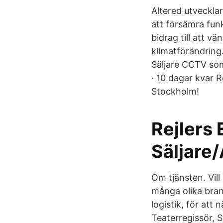
Altered utveckla
att försämra funk
bidrag till att 
klimatförändring
Säljare CCTV so
· 10 dagar kvar Re
Stockholm!
Rejlers 
Säljare
Om tjänsten. Vil
många olika brans
logistik, för att
Teaterregissör, S