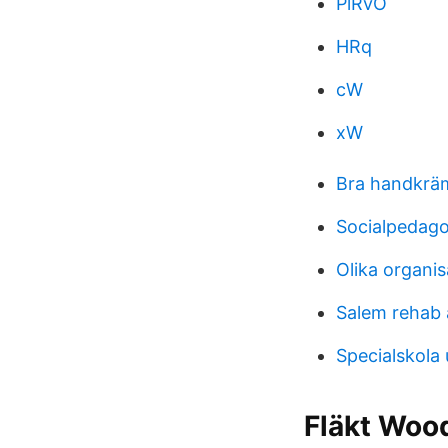
PlRvO
HRq
cW
xW
Bra handkrä
Socialpedago
Olika organis
Salem rehab 
Specialskola
Fläkt Wood