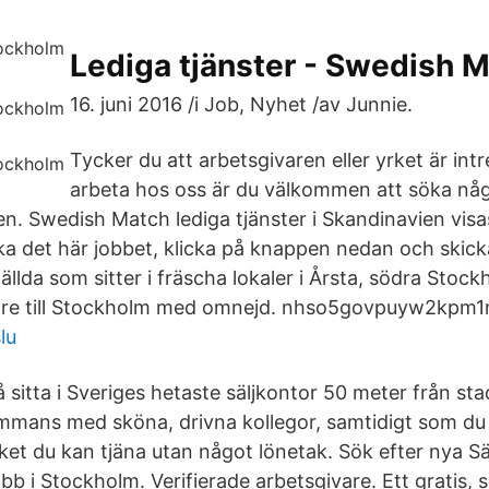
Lediga tjänster - Swedish 
16. juni 2016 /i Job, Nyhet /av Junnie.
Tycker du att arbetsgivaren eller yrket är intr
arbeta hos oss är du välkommen att söka någ
en. Swedish Match lediga tjänster i Skandinavien visa
ka det här jobbet, klicka på knappen nedan och skick
tällda som sitter i fräscha lokaler i Årsta, södra Stock
jare till Stockholm med omnejd. nhso5govpuyw2kpm1n
lu
 sitta i Sveriges hetaste säljkontor 50 meter från s
ammans med sköna, drivna kollegor, samtidigt som du 
et du kan tjäna utan något lönetak. Sök efter nya Sä
b i Stockholm. Verifierade arbetsgivare. Ett gratis, 