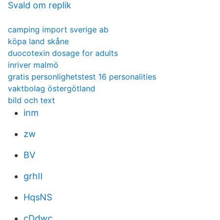
Svald om replik
camping import sverige ab
köpa land skåne
duocotexin dosage for adults
inriver malmö
gratis personlighetstest 16 personalities
vaktbolag östergötland
bild och text
inm
zw
BV
grhII
HqsNS
cDdwc