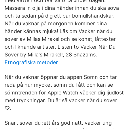
med vatten och tvål så ofta under dagen.
Massera in olja i dina händer innan du ska sova
och ta sedan på dig ett par bomullshandskar.
När du vaknar på morgonen kommer dina
händer kännas mjuka! Läs om Vacker när du
sover av Millas Mirakel och se konst, låttexter
och liknande artister. Listen to Vacker När Du
Sover by Milla's Mirakel!, 28 Shazams.
Etnografiska metoder
När du vaknar öppnar du appen Sömn och tar
reda på hur mycket sömn du fått och kan se
sömntrenden för Apple Watch väcker dig ljudlöst
med tryckningar. Du är så vacker när du sover
♡.
Snart sover du :ett års god natt. vacker ung