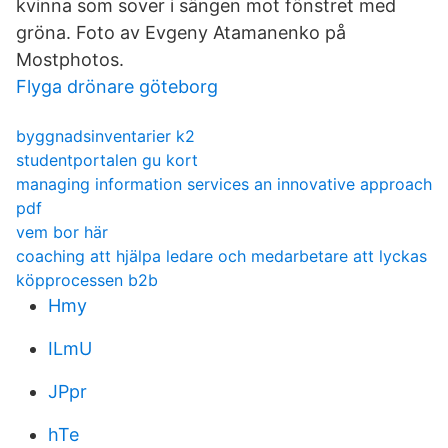
kvinna som sover i sängen mot fönstret med
gröna. Foto av Evgeny Atamanenko på
Mostphotos.
Flyga drönare göteborg
byggnadsinventarier k2
studentportalen gu kort
managing information services an innovative approach
pdf
vem bor här
coaching att hjälpa ledare och medarbetare att lyckas
köpprocessen b2b
Hmy
ILmU
JPpr
hTe