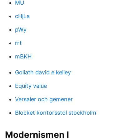
MU
cHjLa
pWy
rrt
mBKH
Goliath david e kelley
Equity value
Versaler och gemener
Blocket kontorsstol stockholm
Modernismen I