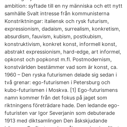
ambition: syftade till en ny människa och ett nytt
samhälle Svalt intresse från kommunisterna
Konstriktningar: italiensk och rysk futurism,
expressionism, dadaism, surrealism, konkretism,
absurdism, fauvism, kubism, postkubism,
konstruktivism, konkret konst, informell konst,
abstrakt expressionism, hard-edge, art informel,
opkonst och popkonst m.fl. Postmodernism,
konstvärlden bestämmer vad som är konst, ca.
1960 – Den ryska futurismen delade sig sedan i
två grenar: ego-futurismen i Petersburg och
kubo-futurismen i Moskva. [1] Ego-futurismens
namn kommer från det fokus på jaget som
riktningens företrädare hade. Den ledande ego-
futuristen var Igor Severjanin som debuterade
1913 med diktsamlingen Den åskskjudande