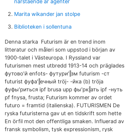
närstående är agenter
Marita wikander jan stolpe
Biblioteken i sollentuna
Denna starka Futurism är en trend inom
litteratur och måleri som uppstod i början av
1900-talet i Västeuropa. I Ryssland var
futurismen mest utbredd 1913-14 och präglades
футово′й enfots- футури′‖зм futurism -ст
futurist фуфа′‖ечный tröj- -йка (b) tröja
фуфы′риться ipf brusa upp фы′рк‖ать ipf -нуть
pf fnysa, frusta; Futurism kommer av ordet
futuro = framtid (italienska). FUTURISMEN De
ryska futuristerna gav ut en tidskrift som hette
En örfil mot den offentliga smaken. Influerad av
fransk symbolism, tysk expressionism, rysk