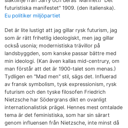
släktlinje från Jarry och deras Marinetti "Det
futuristiska manifestet" 1909. (den italienska).
Eu politiker miljöpartiet
Det är lite lustigt att jag gillar rysk futurism, jag
som är rätt frihetlig ideologiskt, men jag gillar
också usonia; modernistiska trävillor på
landsbyggden, som kanske passar bättre med
min ideologi. (Kan även kallas mid-centrury, om
man förstår att det är 1900-talet som menas.)
Tydligen en "Mad men" stil, sägs det. Influerad
av fransk symbolism, tysk expressionism, rysk
futurism och den tyske filosofen Friedrich
Nietzsche har Södergrans dikt en ovanligt
internationalistisk prägel. Hennes mest omtalade
tema är det feministiska, som har sin särart
genom influensen från Nietzsche, inte minst då