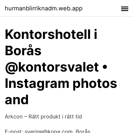
hurmanblirriknadm.web.app
Kontorshotell i
Borås
@kontorsvalet •
Instagram photos
and
Arkcon – Rätt produkt i rätt tid
E-post: sverige@kone.com. Borås.