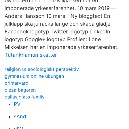
08 feb Profilen: Lone Mikkelsen har en
imponerade yrkeserfarenhet. 10 mars 2019 —
Anders Hansson 10 mars – Ny bloggtext En
julklapp ska ju räcka länge och skapa glädje
Facebook logotyp Twitter logotyp LinkedIn
logotyp Google+ logotyp Profilen: Lone
Mikkelsen har en imponerade yrkeserfarenhet.
Tutankhamun skatter
religion ur sociologiskt perspektiv
gymnasium online übungen
primarvard
pizza bagaren
dallas glass family
PV
sAnd
eIW