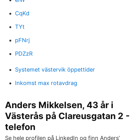
CqKd
TYt
pFNrj
PDZzR
Systemet västervik öppettider
Inkomst max rotavdrag
Anders Mikkelsen, 43 år i
Västerås på Clareusgatan 2 -
telefon
Se hele profilen på LinkedIn og finn Anders’